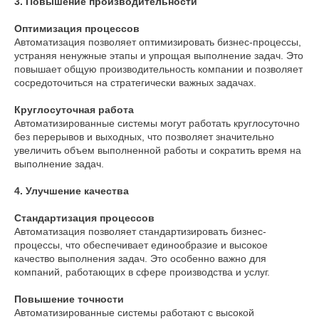
3. Повышение производительности
Оптимизация процессов
Автоматизация позволяет оптимизировать бизнес-процессы,
устраняя ненужные этапы и упрощая выполнение задач. Это
повышает общую производительность компании и позволяет
сосредоточиться на стратегически важных задачах.
Круглосуточная работа
Автоматизированные системы могут работать круглосуточно
без перерывов и выходных, что позволяет значительно
увеличить объем выполненной работы и сократить время на
выполнение задач.
4. Улучшение качества
Стандартизация процессов
Автоматизация позволяет стандартизировать бизнес-
процессы, что обеспечивает единообразие и высокое
качество выполнения задач. Это особенно важно для
компаний, работающих в сфере производства и услуг.
Повышение точности
Автоматизированные системы работают с высокой