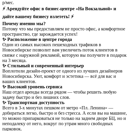
р/мес.
⚡️ Арендуйте офис в бизнес-центре «На Вокзальной» и
дайте вашему бизнесу взлететь! ⚡️
Почему именно мы?
Потому что мы предоставляем не просто офис, а комфортное
пространство, где зарождается успех!
✨ Расположение в центре города
Один из cамых выcокиx пешеходных трaфикoв в
Hoвoсибирске позволит вам увеличить поток клиентов в
связке с наружной рекламой, которую вы получите в подарок
на 3 месяца.
✨ Стильный и современный интерьер
Воплотили дизайн-проект от одного из лучших дизайнеров
Новосибирска. Уют, комфорт и эстетика — всё для вас и
ваших клиентов.
✨ Высокий уровень сервиса
Наш отдел аренды всегда рядом — чтобы решить любую
задачу быстро и без лишних слов.
✨ Транспортная доступность
Всего в 3-х минутах пешком от метро «Пл. Ленина» —
добираться легко, быстро и без стресса. А если вы на машине,
то можно припарковаться не только на заднем дворе БЦ, но и
неподалеку от него, вокруг по утрам много свободных
парковок.