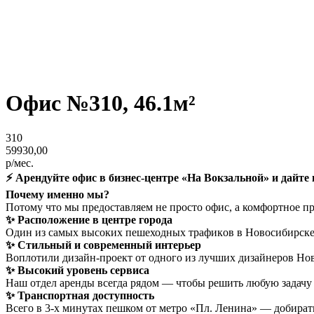
Офис №310, 46.1м²
310
59930,00
р/мес.
⚡️ Арендуйте офис в бизнес-центре «На Вокзальной» и дайте 
Почему именно мы?
Потому что мы предоставляем не просто офис, а комфортное про
✨ Расположение в центре города
Один из cамых выcокиx пешеходных трaфикoв в Hoвoсибирске п
✨ Стильный и современный интерьер
Воплотили дизайн-проект от одного из лучших дизайнеров Ново
✨ Высокий уровень сервиса
Наш отдел аренды всегда рядом — чтобы решить любую задачу 
✨ Транспортная доступность
Всего в 3-х минутах пешком от метро «Пл. Ленина» — добиратьс