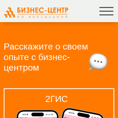
За
Оф
Расскажите о своем
Ак
опыте с бизнес-
О 
центром
Га
Ко
2ГИС
Во
На